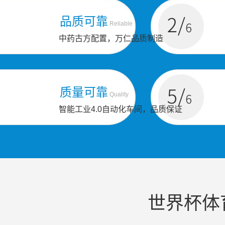
品质可靠
Reliable
中药古方配置，万仁品质制造
质量可靠
Quality
智能工业4.0自动化车间，品质保证
世界杯体