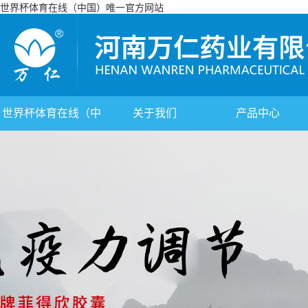
世界杯体育在线（中国）唯一官方网站
世界杯体育在线（中
关于我们
产品中心
国）唯一官方网站