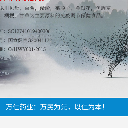
万仁药业：万民为先，以仁为本！