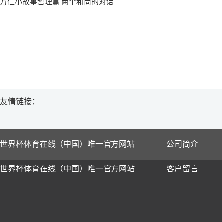
万仁小故事哲理篇 两个和尚的对话
友情链接：
世界杯体育在线（中国）唯一官方网站
公司简介
世界杯体育在线（中国）唯一官方网站
客户留言